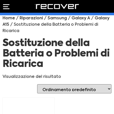
PREVENTIVO
RIPARAZIONE
Home
/
Riparazioni
/
Samsung
/
Galaxy A
/
Galaxy
IPHONE
Preventivo online
A15
/ Sostituzione della Batteria o Problemi di
Preventivo
Ricarica
online
Riparazione
PREVENTIVO RIPARAZIONE
schermo
Sostituzione della
Sostituzione
Batteria o Problemi di
batteria
Shop online
Ricarica
ACQUISTA IPHONE
Visualizzazione del risultato
Rivenditori B2B
RIVENDITORI B2B