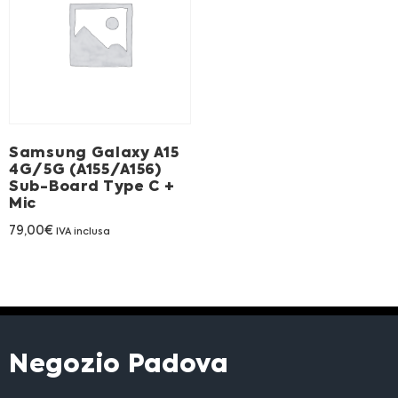
Franchising
FRANCHISING
Contatti
Samsung Galaxy A15
4G/5G (A155/A156)
PADOVA
Sub-Board Type C +
Mic
VICENZA
79,00
€
IVA inclusa
Negozio Padova