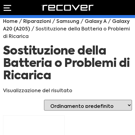
PREVENTIVO
RIPARAZIONE
Home
/
Riparazioni
/
Samsung
/
Galaxy A
/
Galaxy
IPHONE
Preventivo online
A20 (A205)
/ Sostituzione della Batteria o Problemi
Preventivo
di Ricarica
online
Riparazione
PREVENTIVO RIPARAZIONE
schermo
Sostituzione della
Sostituzione
Batteria o Problemi di
batteria
Shop online
Ricarica
ACQUISTA IPHONE
Visualizzazione del risultato
Rivenditori B2B
RIVENDITORI B2B