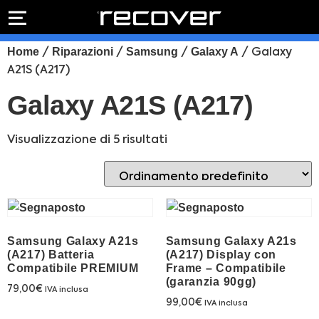
PREVENTIVO
RIPARAZIONE
Home
Riparazioni
Samsung
Galaxy A
/
/
/
/ Galaxy
IPHONE
Preventivo online
Preventivo
A21S (A217)
online
Riparazione
Galaxy A21S (A217)
PREVENTIVO RIPARAZIONE
schermo
Sostituzione
Visualizzazione di 5 risultati
batteria
Shop online
ACQUISTA IPHONE
Samsung Galaxy A21s
Samsung Galaxy A21s
Rivenditori B2B
(A217) Batteria
(A217) Display con
Compatibile PREMIUM
Frame – Compatibile
RIVENDITORI B2B
(garanzia 90gg)
79,00
€
IVA inclusa
99,00
€
IVA inclusa