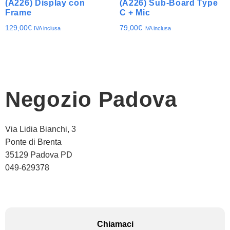
(A226) Display con
(A226) Sub-Board Type
Frame
C + Mic
129,00
€
79,00
€
IVA inclusa
IVA inclusa
Negozio Padova
Via Lidia Bianchi, 3
Ponte di Brenta
35129 Padova PD
049-629378
Chiamaci