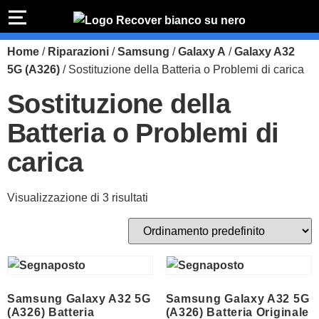
PREVENTIVO
RIPARAZIONE
Home
/
Riparazioni
/
Samsung
/
Galaxy A
/
Galaxy A32
IPHONE
Preventivo online
Preventivo
5G (A326)
/ Sostituzione della Batteria o Problemi di carica
online
Riparazione
Sostituzione della
PREVENTIVO RIPARAZIONE
schermo
Batteria o Problemi di
Sostituzione
batteria
carica
Shop online
ACQUISTA IPHONE
Visualizzazione di 3 risultati
Rivenditori B2B
RIVENDITORI B2B
Samsung Galaxy A32 5G
Samsung Galaxy A32 5G
(A326) Batteria
(A326) Batteria Originale