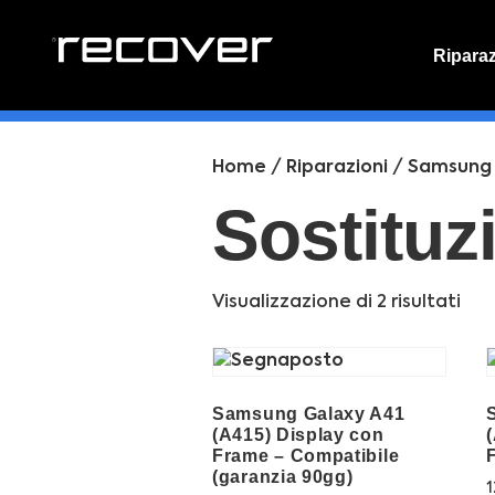
Ripara
PREVENT
Preventi
Home
/
Riparazioni
/
Samsung
Sostituz
Visualizzazione di 2 risultati
Samsung Galaxy A41
(A415) Display con
Frame – Compatibile
(garanzia 90gg)
1