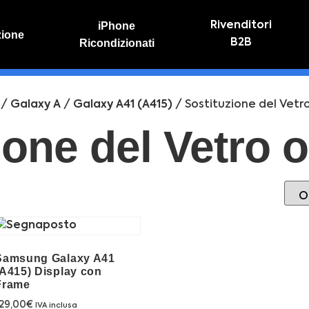
iPhone
Rivenditori
zione
Ricondizionati
B2B
IVO
RIPARAZIONE IPHONE
vo online
Riparazione schermo
/
Galaxy A
/
Galaxy A41 (A415)
/ Sostituzione del Vetro
Sostituzione batteria
ione del Vetro 
Samsung Galaxy A41
(A415) Display con
Frame
29,00
€
IVA inclusa