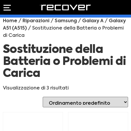
PREVENTIVO
RIPARAZIONE
Home
/
Riparazioni
/
Samsung
/
Galaxy A
/
Galaxy
IPHONE
Preventivo online
A51 (A515)
/ Sostituzione della Batteria o Problemi
Preventivo
di Carica
online
Riparazione
PREVENTIVO RIPARAZIONE
schermo
Sostituzione della
Sostituzione
Batteria o Problemi di
batteria
Shop online
Carica
ACQUISTA IPHONE
Visualizzazione di 3 risultati
Rivenditori B2B
RIVENDITORI B2B