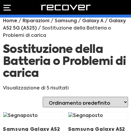
PREVENTIVO
RIPARAZIONE
Home
/
Riparazioni
/
Samsung
/
Galaxy A
/
Galaxy
IPHONE
Preventivo online
A52 5G (A525)
/ Sostituzione della Batteria o
Preventivo
Problemi di carica
online
Riparazione
PREVENTIVO RIPARAZIONE
schermo
Sostituzione della
Sostituzione
Batteria o Problemi di
batteria
Shop online
carica
ACQUISTA IPHONE
Visualizzazione di 5 risultati
Rivenditori B2B
RIVENDITORI B2B
Samsung Galaxy A52
Samsung Galaxy A52