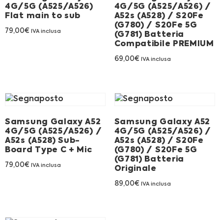
4G/5G (A525/A526)
4G/5G (A525/A526) /
Franchising
Flat main to sub
A52s (A528) / S20Fe
(G780) / S20Fe 5G
79,00
€
IVA inclusa
FRANCHISING
(G781) Batteria
Compatibile PREMIUM
69,00
€
IVA inclusa
Contatti
PADOVA
Samsung Galaxy A52
Samsung Galaxy A52
VICENZA
4G/5G (A525/A526) /
4G/5G (A525/A526) /
A52s (A528) Sub-
A52s (A528) / S20Fe
Board Type C + Mic
(G780) / S20Fe 5G
(G781) Batteria
79,00
€
IVA inclusa
Originale
89,00
€
IVA inclusa