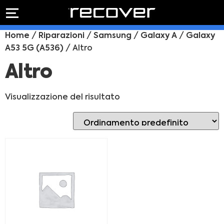
PREVENTIVO
RIPARAZIONE
Home
/
Riparazioni
/
Samsung
/
Galaxy A
/
Galaxy
IPHONE
Preventivo online
A53 5G (A536)
/ Altro
Preventivo
online
Riparazione
Altro
PREVENTIVO RIPARAZIONE
schermo
Sostituzione
Visualizzazione del risultato
batteria
Shop online
ACQUISTA IPHONE
Rivenditori B2B
RIVENDITORI B2B