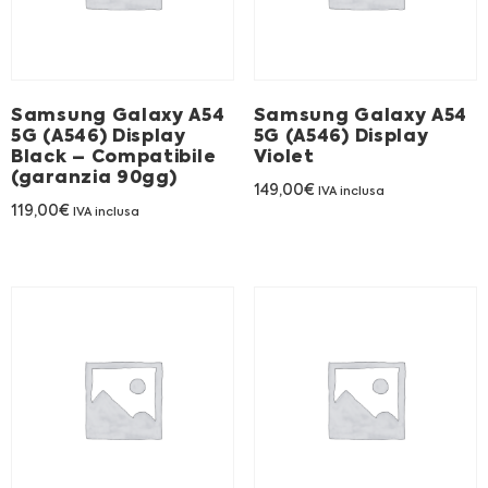
Franchising
FRANCHISING
Samsung Galaxy A54
Samsung Galaxy A54
5G (A546) Display
5G (A546) Display
Black – Compatibile
Violet
Contatti
(garanzia 90gg)
149,00
€
IVA inclusa
PADOVA
119,00
€
IVA inclusa
VICENZA