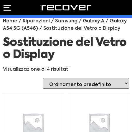
PREVENTIVO
RIPARAZIONE
Home
/
Riparazioni
/
Samsung
/
Galaxy A
/
Galaxy
IPHONE
Preventivo online
A54 5G (A546)
/ Sostituzione del Vetro o Display
Preventivo
online
Riparazione
Sostituzione del Vetro
PREVENTIVO RIPARAZIONE
schermo
o Display
Sostituzione
batteria
Shop online
Visualizzazione di 4 risultati
ACQUISTA IPHONE
Rivenditori B2B
RIVENDITORI B2B