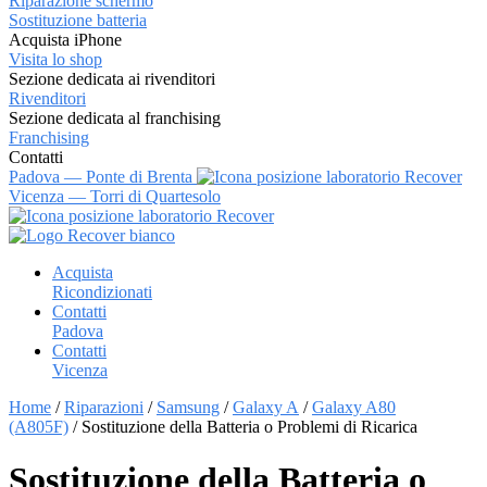
Riparazione schermo
Sostituzione batteria
Acquista iPhone
Visita lo shop
Sezione dedicata ai rivenditori
Rivenditori
Sezione dedicata al franchising
Franchising
Contatti
Padova — Ponte di Brenta
Vicenza — Torri di Quartesolo
Vai
al
Acquista
contenuto
Ricondizionati
Contatti
Padova
Contatti
Vicenza
Home
/
Riparazioni
/
Samsung
/
Galaxy A
/
Galaxy A80
(A805F)
/ Sostituzione della Batteria o Problemi di Ricarica
Sostituzione della Batteria o