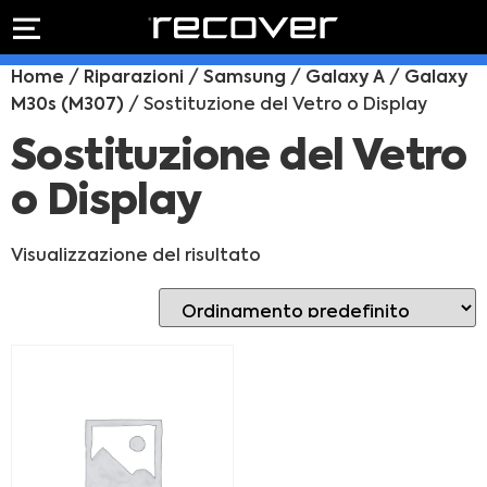
PREVENTIVO
RIPARAZIONE
Home
/
Riparazioni
/
Samsung
/
Galaxy A
/
Galaxy
IPHONE
Preventivo online
M30s (M307)
/ Sostituzione del Vetro o Display
Preventivo
online
Riparazione
Sostituzione del Vetro
PREVENTIVO RIPARAZIONE
schermo
o Display
Sostituzione
batteria
Shop online
Visualizzazione del risultato
ACQUISTA IPHONE
Rivenditori B2B
RIVENDITORI B2B