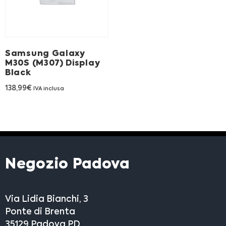
Franchising
FRANCHISING
Samsung Galaxy
M30S (M307) Display
Black
Contatti
138,99
€
IVA inclusa
PADOVA
VICENZA
Negozio Padova
Via Lidia Bianchi, 3
Ponte di Brenta
35129 Padova PD