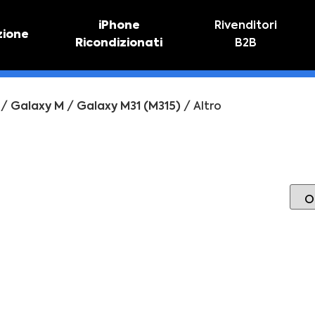
iPhone
Rivenditori
zione
Ricondizionati
B2B
TIVO
RIPARAZIONE IPHONE
vo online
Riparazione schermo
/
Galaxy M
/
Galaxy M31 (M315)
/ Altro
Sostituzione batteria