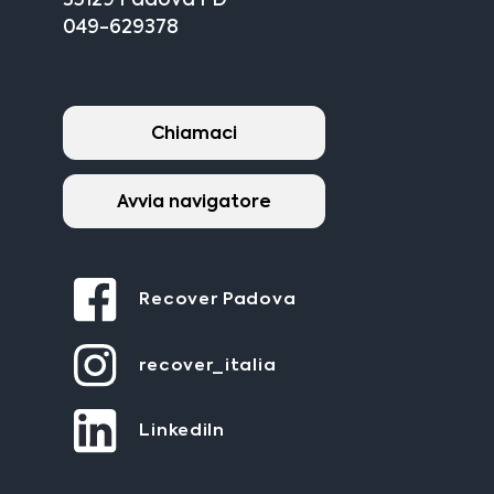
35129 Padova PD
049-629378
Chiamaci
Avvia navigatore
Recover Padova
recover_italia
LinkediIn