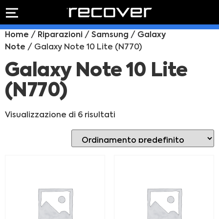
PREVENTIVO
RIPARAZIONE
Home
/
Riparazioni
/
Samsung
/
Galaxy
IPHONE
Preventivo online
Note
/ Galaxy Note 10 Lite (N770)
Preventivo
online
Riparazione
Galaxy Note 10 Lite
PREVENTIVO RIPARAZIONE
schermo
(N770)
Sostituzione
batteria
Shop online
Visualizzazione di 6 risultati
ACQUISTA IPHONE
Rivenditori B2B
RIVENDITORI B2B