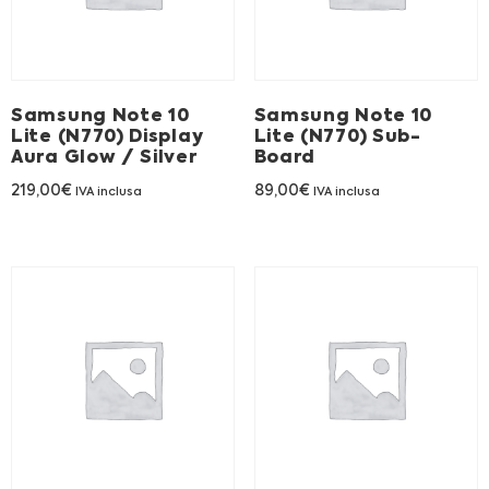
Franchising
FRANCHISING
Samsung Note 10
Samsung Note 10
Lite (N770) Display
Lite (N770) Sub-
Aura Glow / Silver
Board
Contatti
219,00
€
89,00
€
IVA inclusa
IVA inclusa
PADOVA
VICENZA