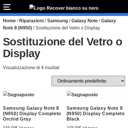
PREVENTIVO
RIPARAZIONE
Home
/
Riparazioni
/
Samsung
/
Galaxy Note
/
Galaxy
IPHONE
Preventivo online
Preventivo
Note 8 (N950)
/ Sostituzione del Vetro o Display
online
Riparazione
Sostituzione del Vetro o
PREVENTIVO RIPARAZIONE
schermo
Display
Sostituzione
batteria
Shop online
Visualizzazione di 4 risultati
ACQUISTA IPHONE
Rivenditori B2B
Samsung Galaxy Note 8
Samsung Galaxy Note 8
RIVENDITORI B2B
(N950) Display Completo
(N950) Display Completo
Orchid Gray
Black
249,00
€
249,00
€
IVA inclusa
IVA inclusa