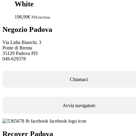
White
198,99
€
IVA inclusa
Negozio Padova
Via Lidia Bianchi, 3
Preventivo online
Ponte di Brenta
35129 Padova PD
049-629378
PREVENTIVO RIPARAZIONE
Chiamaci
Shop online
ACQUISTA IPHONE
Avvia navigatore
Rivenditori B2B
RIVENDITORI B2B
Recover Padova