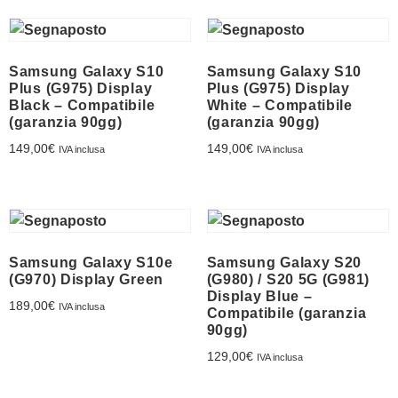
Franchising
FRANCHISING
Samsung Galaxy S10
Samsung Galaxy S10
Plus (G975) Display
Plus (G975) Display
Black – Compatibile
White – Compatibile
(garanzia 90gg)
(garanzia 90gg)
Contatti
149,00
€
149,00
€
IVA inclusa
IVA inclusa
PADOVA
VICENZA
Samsung Galaxy S10e
Samsung Galaxy S20
(G970) Display Green
(G980) / S20 5G (G981)
Display Blue –
189,00
€
IVA inclusa
Compatibile (garanzia
90gg)
129,00
€
IVA inclusa