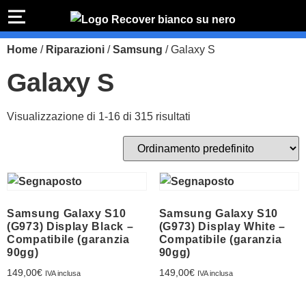
PREVENTIVO
RIPARAZIONE
Home
/
Riparazioni
/
Samsung
/ Galaxy S
IPHONE
Preventivo online
Preventivo
Galaxy S
online
Riparazione
PREVENTIVO RIPARAZIONE
schermo
Visualizzazione di 1-16 di 315 risultati
Sostituzione
batteria
Shop online
ACQUISTA IPHONE
Samsung Galaxy S10
Samsung Galaxy S10
(G973) Display Black –
(G973) Display White –
Rivenditori B2B
Compatibile (garanzia
Compatibile (garanzia
90gg)
90gg)
RIVENDITORI B2B
149,00
€
149,00
€
IVA inclusa
IVA inclusa