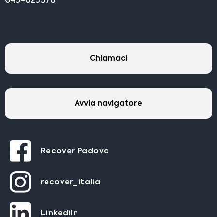
049-629378
Chiamaci
Avvia navigatore
Recover Padova
recover_italia
LinkediIn