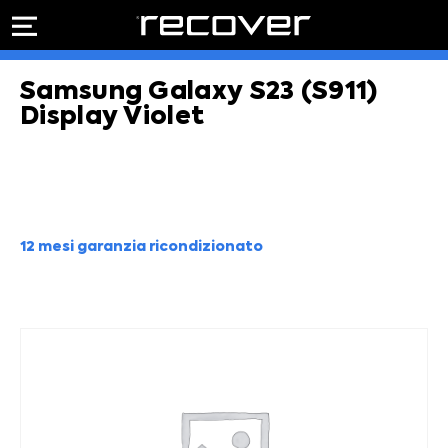
PREVENTIVO
RIPARAZIONE
Samsung Galaxy S23 (S911)
IPHONE
Preventivo online
Preventivo
Display Violet
online
Riparazione
PREVENTIVO RIPARAZIONE
schermo
Sostituzione
batteria
Shop online
12 mesi garanzia ricondizionato
ACQUISTA IPHONE
Rivenditori B2B
RIVENDITORI B2B