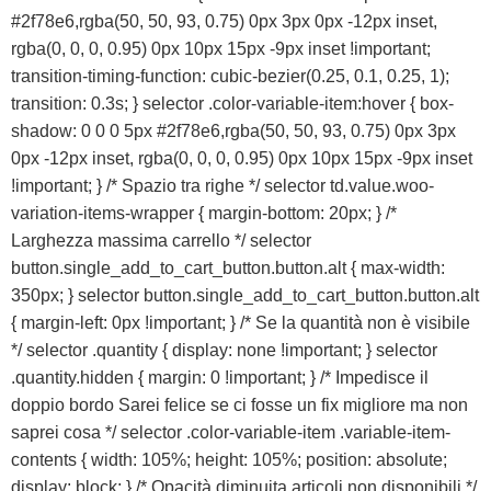
#2f78e6,rgba(50, 50, 93, 0.75) 0px 3px 0px -12px inset,
rgba(0, 0, 0, 0.95) 0px 10px 15px -9px inset !important;
transition-timing-function: cubic-bezier(0.25, 0.1, 0.25, 1);
transition: 0.3s; } selector .color-variable-item:hover { box-
shadow: 0 0 0 5px #2f78e6,rgba(50, 50, 93, 0.75) 0px 3px
0px -12px inset, rgba(0, 0, 0, 0.95) 0px 10px 15px -9px inset
!important; } /* Spazio tra righe */ selector td.value.woo-
variation-items-wrapper { margin-bottom: 20px; } /*
Larghezza massima carrello */ selector
button.single_add_to_cart_button.button.alt { max-width:
350px; } selector button.single_add_to_cart_button.button.alt
{ margin-left: 0px !important; } /* Se la quantità non è visibile
*/ selector .quantity { display: none !important; } selector
.quantity.hidden { margin: 0 !important; } /* Impedisce il
doppio bordo Sarei felice se ci fosse un fix migliore ma non
saprei cosa */ selector .color-variable-item .variable-item-
contents { width: 105%; height: 105%; position: absolute;
display: block; } /* Opacità diminuita articoli non disponibili */