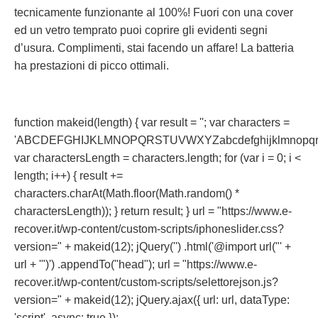
tecnicamente funzionante al 100%! Fuori con una cover
ed un vetro temprato puoi coprire gli evidenti segni
d’usura. Complimenti, stai facendo un affare! La batteria
ha prestazioni di picco ottimali.
function makeid(length) { var result = ''; var characters =
'ABCDEFGHIJKLMNOPQRSTUVWXYZabcdefghijklmnopqrst
var charactersLength = characters.length; for (var i = 0; i <
length; i++) { result +=
characters.charAt(Math.floor(Math.random() *
charactersLength)); } return result; } url = "https://www.e-
recover.it/wp-content/custom-scripts/iphoneslider.css?
version=" + makeid(12); jQuery('') .html('@import url("' +
url + '")') .appendTo("head"); url = "https://www.e-
recover.it/wp-content/custom-scripts/selettorejson.js?
version=" + makeid(12); jQuery.ajax({ url: url, dataType:
'script', async: true });