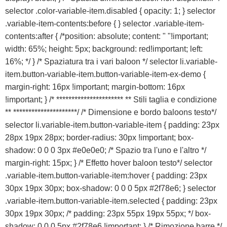
selector .color-variable-item.disabled { opacity: 1; } selector
.variable-item-contents:before { } selector .variable-item-
contents:after { /*position: absolute; content: " "!important;
width: 65%; height: 5px; background: red!important; left:
16%; */ } /* Spaziatura tra i vari baloon */ selector li.variable-
item.button-variable-item.button-variable-item-ex-demo {
margin-right: 16px !important; margin-bottom: 16px
!important; } /* ********************** ** Stili taglia e condizione
** *********************/ /* Dimensione e bordo baloons testo*/
selector li.variable-item.button-variable-item { padding: 23px
28px 19px 28px; border-radius: 30px !important; box-
shadow: 0 0 0 3px #e0e0e0; /* Spazio tra l'uno e l'altro */
margin-right: 15px; } /* Effetto hover baloon testo*/ selector
.variable-item.button-variable-item:hover { padding: 23px
30px 19px 30px; box-shadow: 0 0 0 5px #2f78e6; } selector
.variable-item.button-variable-item.selected { padding: 23px
30px 19px 30px; /* padding: 23px 55px 19px 55px; */ box-
shadow: 0 0 0 5px #2f78e6 !important; } /* Rimozione barre */