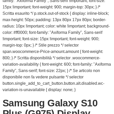
family: "Axiforma Family", Sans-serif !important; font-size:
15px !important; font-weight: 900; margin-top: 30px; } /*
Scritta esaurito */ p.stock.out-of-stock { display: inline-block;
max-height: 50px; padding: 13px 80px 17px 80px; border-
radius: 10px !important; color: white !important; background-
color: #ff0000; font-family: "Axiforma Family", Sans-serif
!important; font-size: 15px !important; font-weight: 900;
margin-top: 0px; } /* Stile prezzo */ selector
span.woocommerce-Price-amount.amount { font-weight:
800; } /* Scritta disponibilità */ selector .woocommerce-
variation-availability { font-weight: 600; font-family: "Axiforma
Family", Sans-serif; font-size: 22px; } /* Se articolo non
disponibile non fa vedere pulsante */ selector
button.single_add_to_cart_button.button.alt.disabled.wc-
variation-is-unavailable { display: none; }
Samsung Galaxy S10
Plus (G975) Display