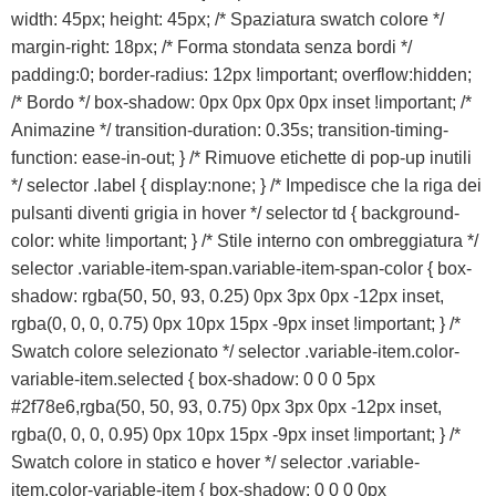
width: 45px; height: 45px; /* Spaziatura swatch colore */
margin-right: 18px; /* Forma stondata senza bordi */
padding:0; border-radius: 12px !important; overflow:hidden;
/* Bordo */ box-shadow: 0px 0px 0px 0px inset !important; /*
Animazine */ transition-duration: 0.35s; transition-timing-
function: ease-in-out; } /* Rimuove etichette di pop-up inutili
*/ selector .label { display:none; } /* Impedisce che la riga dei
pulsanti diventi grigia in hover */ selector td { background-
color: white !important; } /* Stile interno con ombreggiatura */
selector .variable-item-span.variable-item-span-color { box-
shadow: rgba(50, 50, 93, 0.25) 0px 3px 0px -12px inset,
rgba(0, 0, 0, 0.75) 0px 10px 15px -9px inset !important; } /*
Swatch colore selezionato */ selector .variable-item.color-
variable-item.selected { box-shadow: 0 0 0 5px
#2f78e6,rgba(50, 50, 93, 0.75) 0px 3px 0px -12px inset,
rgba(0, 0, 0, 0.95) 0px 10px 15px -9px inset !important; } /*
Swatch colore in statico e hover */ selector .variable-
item.color-variable-item { box-shadow: 0 0 0 0px