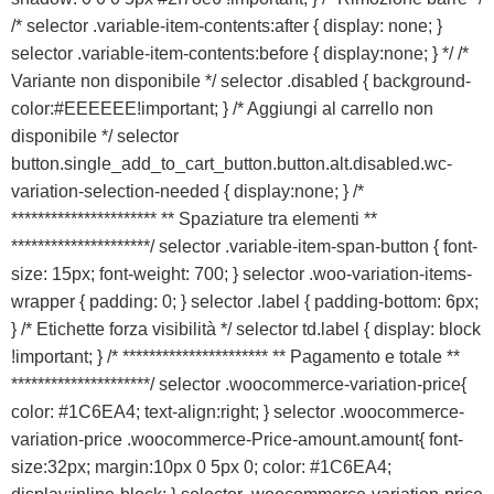
/* selector .variable-item-contents:after { display: none; }
selector .variable-item-contents:before { display:none; } */ /*
Variante non disponibile */ selector .disabled { background-
color:#EEEEEE!important; } /* Aggiungi al carrello non
disponibile */ selector
button.single_add_to_cart_button.button.alt.disabled.wc-
variation-selection-needed { display:none; } /*
********************** ** Spaziature tra elementi **
*********************/ selector .variable-item-span-button { font-
size: 15px; font-weight: 700; } selector .woo-variation-items-
wrapper { padding: 0; } selector .label { padding-bottom: 6px;
} /* Etichette forza visibilità */ selector td.label { display: block
!important; } /* ********************** ** Pagamento e totale **
*********************/ selector .woocommerce-variation-price{
color: #1C6EA4; text-align:right; } selector .woocommerce-
variation-price .woocommerce-Price-amount.amount{ font-
size:32px; margin:10px 0 5px 0; color: #1C6EA4;