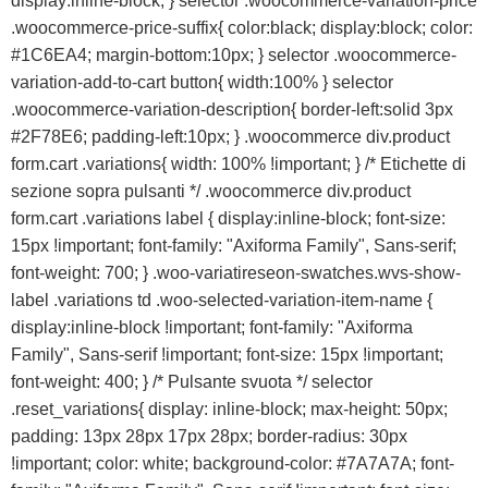
display:inline-block; } selector .woocommerce-variation-price
.woocommerce-price-suffix{ color:black; display:block; color:
#1C6EA4; margin-bottom:10px; } selector .woocommerce-
variation-add-to-cart button{ width:100% } selector
.woocommerce-variation-description{ border-left:solid 3px
#2F78E6; padding-left:10px; } .woocommerce div.product
form.cart .variations{ width: 100% !important; } /* Etichette di
sezione sopra pulsanti */ .woocommerce div.product
form.cart .variations label { display:inline-block; font-size:
15px !important; font-family: "Axiforma Family", Sans-serif;
font-weight: 700; } .woo-variatireseon-swatches.wvs-show-
label .variations td .woo-selected-variation-item-name {
display:inline-block !important; font-family: "Axiforma
Family", Sans-serif !important; font-size: 15px !important;
font-weight: 400; } /* Pulsante svuota */ selector
.reset_variations{ display: inline-block; max-height: 50px;
padding: 13px 28px 17px 28px; border-radius: 30px
!important; color: white; background-color: #7A7A7A; font-