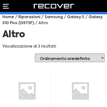
PREVENTIVO
RIPARAZIONE
Home
/
Riparazioni
/
Samsung
/
Galaxy S
/
Galaxy
IPHONE
Preventivo online
S10 Plus (G975F)
/ Altro
Preventivo
online
Riparazione
Altro
PREVENTIVO RIPARAZIONE
schermo
Sostituzione
Visualizzazione di 3 risultati
batteria
Shop online
ACQUISTA IPHONE
Rivenditori B2B
RIVENDITORI B2B