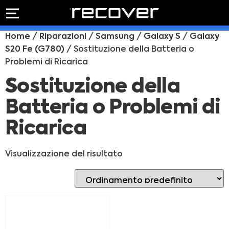
PREVENTIVO
RIPARAZIONE
Home
/
Riparazioni
/
Samsung
/
Galaxy S
/
Galaxy
IPHONE
Preventivo online
S20 Fe (G780)
/ Sostituzione della Batteria o
Preventivo
Problemi di Ricarica
online
Riparazione
PREVENTIVO RIPARAZIONE
schermo
Sostituzione della
Sostituzione
Batteria o Problemi di
batteria
Shop online
Ricarica
ACQUISTA IPHONE
Visualizzazione del risultato
Rivenditori B2B
RIVENDITORI B2B