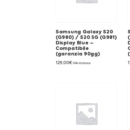
Samsung Galaxy S20
(G980) / S20 5G (G981)
Display Blue –
Compatibile
(garanzia 90gg)
129,00
€
1
IVA inclusa