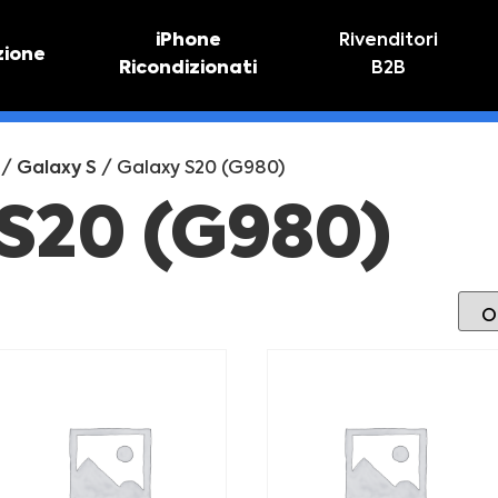
iPhone
Rivenditori
zione
Ricondizionati
B2B
TIVO
RIPARAZIONE IPHONE
vo online
Riparazione schermo
/
Galaxy S
/ Galaxy S20 (G980)
Sostituzione batteria
S20 (G980)