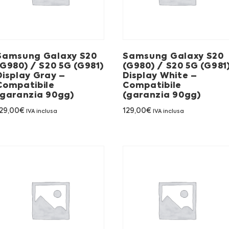
Samsung Galaxy S20
Samsung Galaxy S20
(G980) / S20 5G (G981)
(G980) / S20 5G (G981
Display Gray –
Display White –
Compatibile
Compatibile
(garanzia 90gg)
(garanzia 90gg)
29,00
€
129,00
€
IVA inclusa
IVA inclusa