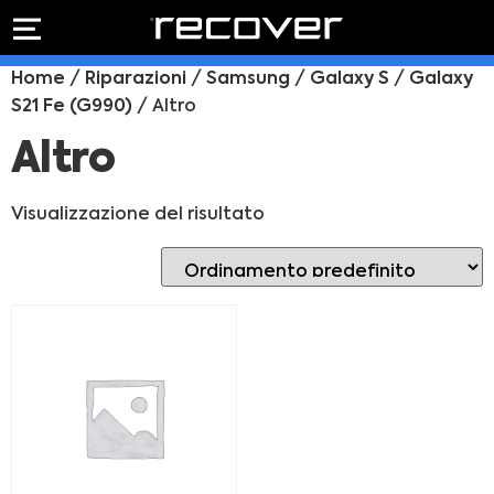
PREVENTIVO
RIPARAZIONE
Home
/
Riparazioni
/
Samsung
/
Galaxy S
/
Galaxy
IPHONE
Preventivo online
S21 Fe (G990)
/ Altro
Preventivo
online
Riparazione
Altro
PREVENTIVO RIPARAZIONE
schermo
Sostituzione
Visualizzazione del risultato
batteria
Shop online
ACQUISTA IPHONE
Rivenditori B2B
RIVENDITORI B2B