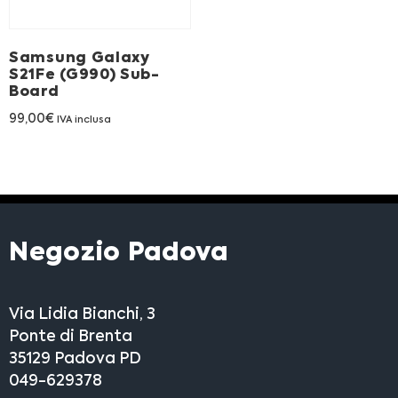
Franchising
Samsung Galaxy
FRANCHISING
S21Fe (G990) Sub-
Board
99,00
€
IVA inclusa
Contatti
PADOVA
VICENZA
Negozio Padova
Via Lidia Bianchi, 3
Ponte di Brenta
35129 Padova PD
049-629378