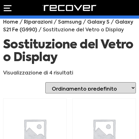
PREVENTIVO
RIPARAZIONE
Home
/
Riparazioni
/
Samsung
/
Galaxy S
/
Galaxy
IPHONE
Preventivo online
S21 Fe (G990)
/ Sostituzione del Vetro o Display
Preventivo
online
Riparazione
Sostituzione del Vetro
PREVENTIVO RIPARAZIONE
schermo
o Display
Sostituzione
batteria
Shop online
Visualizzazione di 4 risultati
ACQUISTA IPHONE
Rivenditori B2B
RIVENDITORI B2B