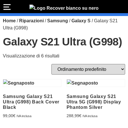
PREVENTIVO
RIPARAZIONE
Home
/
Riparazioni
/
Samsung
/
Galaxy S
/ Galaxy S21
IPHONE
Preventivo online
Preventivo
Ultra (G998)
online
Riparazione
Galaxy S21 Ultra (G998)
PREVENTIVO RIPARAZIONE
schermo
Sostituzione
Visualizzazione di 6 risultati
batteria
Shop online
ACQUISTA IPHONE
Samsung Galaxy S21
Samsung Galaxy S21
Rivenditori B2B
Ultra (G998) Back Cover
Ultra 5G (G998) Display
Black
Phantom Silver
RIVENDITORI B2B
99,00
€
288,99
€
IVA inclusa
IVA inclusa