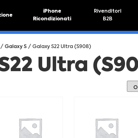
iPhone
Rivenditori
zione
Ricondizionati
B2B
TIVO
RIPARAZIONE IPHONE
vo online
Riparazione schermo
/
Galaxy S
/ Galaxy S22 Ultra (S908)
Sostituzione batteria
S22 Ultra (S9