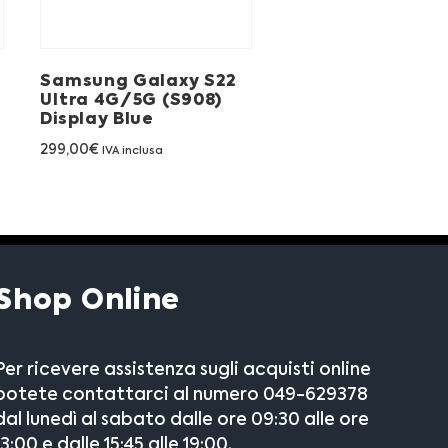
Samsung Galaxy S22
Ultra 4G/5G (S908)
Display Blue
299,00
€
IVA inclusa
Shop Online
Per ricevere assistenza sugli acquisti online
potete contattarci al numero 049-629378
dal lunedì al sabato dalle ore 09:30 alle ore
13:00 e dalle 15:45 alle 19:00.