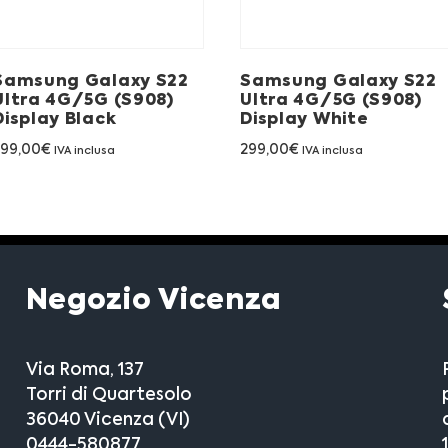
Samsung Galaxy S22
Samsung Galaxy S22
Ultra 4G/5G (S908)
Ultra 4G/5G (S908)
Display Black
Display White
299,00
€
299,00
€
IVA inclusa
IVA inclusa
Negozio Vicenza
Via Roma, 137
Torri di Quartesolo
36040 Vicenza (VI)
0444-580877