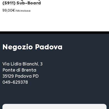
(S911) Sub-Board
Franchising
99,00
€
IVA inclusa
FRANCHISING
Contatti
Negozio Padova
PADOVA
VICENZA
Via Lidia Bianchi, 3
Ponte di Brenta
35129 Padova PD
049-629378