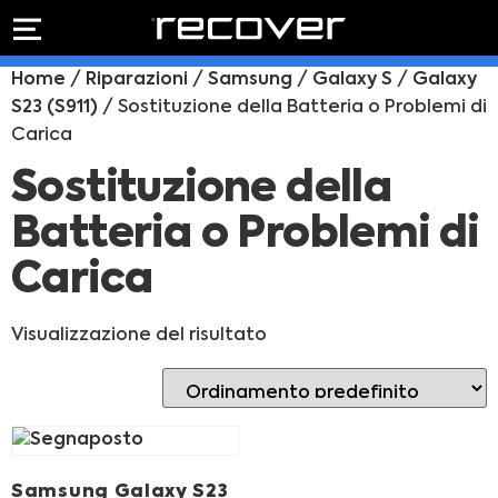
PREVENTIVO
RIPARAZIONE
Home
/
Riparazioni
/
Samsung
/
Galaxy S
/
Galaxy
IPHONE
Preventivo online
S23 (S911)
/ Sostituzione della Batteria o Problemi di
Preventivo
Carica
online
Riparazione
PREVENTIVO RIPARAZIONE
schermo
Sostituzione della
Sostituzione
Batteria o Problemi di
batteria
Shop online
Carica
ACQUISTA IPHONE
Visualizzazione del risultato
Rivenditori B2B
RIVENDITORI B2B
Samsung Galaxy S23