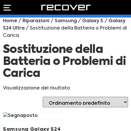
PREVENTIVO
RIPARAZIONE
Home
/
Riparazioni
/
Samsung
/
Galaxy S
/
Galaxy
IPHONE
Preventivo online
S24 Ultra
/ Sostituzione della Batteria o Problemi di
Preventivo
Carica
online
Riparazione
PREVENTIVO RIPARAZIONE
schermo
Sostituzione della
Sostituzione
Batteria o Problemi di
batteria
Shop online
Carica
ACQUISTA IPHONE
Visualizzazione del risultato
Rivenditori B2B
RIVENDITORI B2B
Samsung Galaxy S24