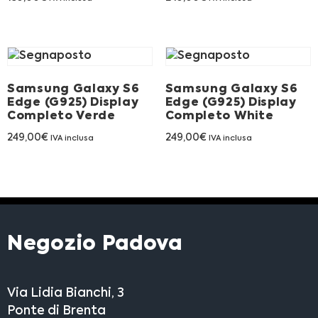
Franchising
FRANCHISING
Samsung Galaxy S6
Samsung Galaxy S6
Edge (G925) Display
Edge (G925) Display
Contatti
Completo Verde
Completo White
PADOVA
249,00
€
249,00
€
IVA inclusa
IVA inclusa
VICENZA
Negozio Padova
Via Lidia Bianchi, 3
Ponte di Brenta