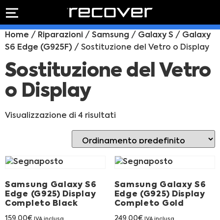
PREVENTIVO
RIPARAZIONE
Home
/
Riparazioni
/
Samsung
/
Galaxy S
/
Galaxy
IPHONE
Preventivo online
S6 Edge (G925F)
/ Sostituzione del Vetro o Display
Preventivo
online
Riparazione
Sostituzione del Vetro
PREVENTIVO RIPARAZIONE
schermo
o Display
Sostituzione
batteria
Shop online
Visualizzazione di 4 risultati
ACQUISTA IPHONE
Rivenditori B2B
Samsung Galaxy S6
Samsung Galaxy S6
RIVENDITORI B2B
Edge (G925) Display
Edge (G925) Display
Completo Black
Completo Gold
159,00
€
249,00
€
IVA inclusa
IVA inclusa