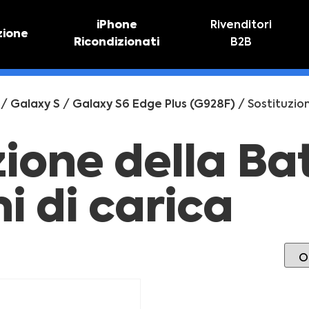
iPhone
Rivenditori
zione
Ricondizionati
B2B
TIVO
RIPARAZIONE IPHONE
vo online
Riparazione schermo
/
Galaxy S
/
Galaxy S6 Edge Plus (G928F)
/ Sostituzion
Sostituzione batteria
zione della Ba
i di carica