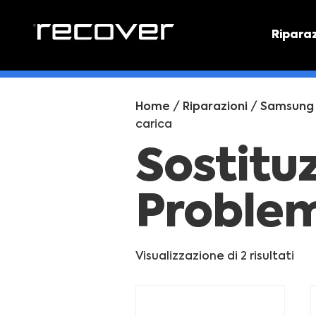
Ripara
PREVEN
Preventi
Home
/
Riparazioni
/
Samsung
carica
Sostitu
Problem
Visualizzazione di 2 risultati