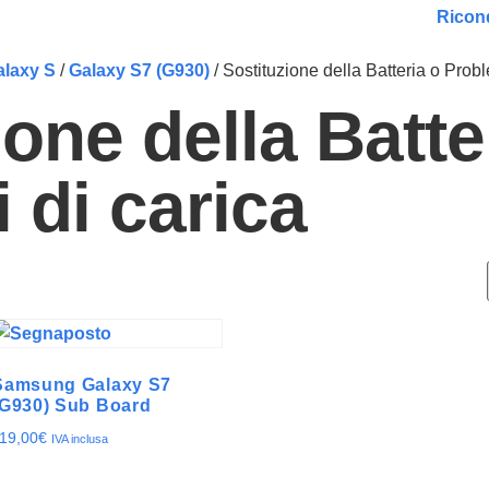
Ricond
alaxy S
/
Galaxy S7 (G930)
/ Sostituzione della Batteria o Probl
ione della Batte
 di carica
Samsung Galaxy S7
(G930) Sub Board
19,00
€
IVA inclusa