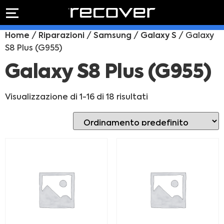
PREVENTIVO
RIPARAZIONE
Home
/
Riparazioni
/
Samsung
/
Galaxy S
/ Galaxy
IPHONE
Preventivo online
S8 Plus (G955)
Preventivo
online
Riparazione
Galaxy S8 Plus (G955)
PREVENTIVO RIPARAZIONE
schermo
Sostituzione
Visualizzazione di 1-16 di 18 risultati
batteria
Shop online
ACQUISTA IPHONE
Rivenditori B2B
RIVENDITORI B2B