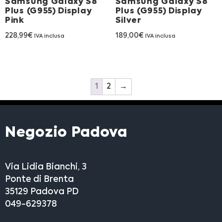
Samsung Galaxy S8
Samsung Galaxy S8
Plus (G955) Display
Plus (G955) Display
Pink
Silver
228,99
€
189,00
€
IVA inclusa
IVA inclusa
1
2
→
Negozio Padova
Via Lidia Bianchi, 3
Ponte di Brenta
35129 Padova PD
049-629378