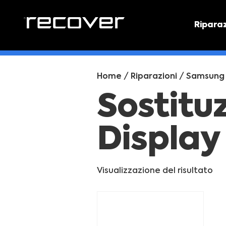
Ripara
PREVEN
Preventi
Home
/
Riparazioni
/
Samsung
Sostitu
Display
Visualizzazione del risultato