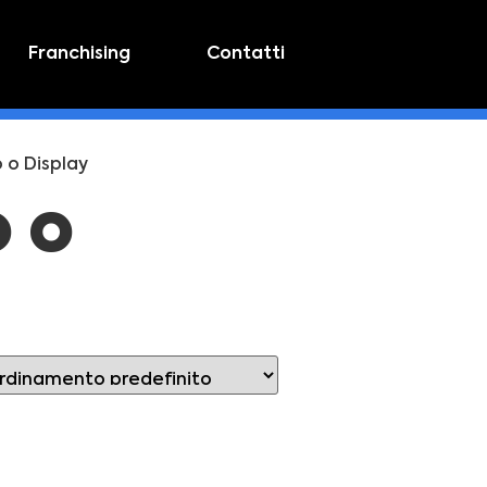
Franchising
Contatti
 o Display
o o