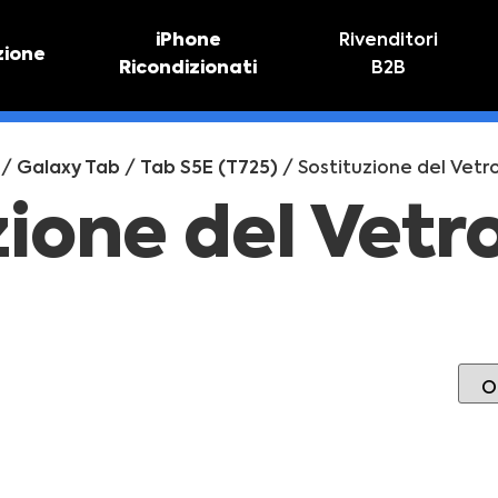
iPhone
Rivenditori
zione
Ricondizionati
B2B
TIVO
RIPARAZIONE IPHONE
vo online
Riparazione schermo
/
Galaxy Tab
/
Tab S5E (T725)
/ Sostituzione del Vetro
Sostituzione batteria
zione del Vetr