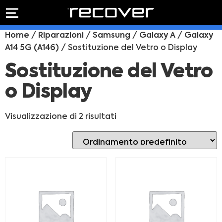
PREVENTIVO
RIPARAZIONE
Home
/
Riparazioni
/
Samsung
/
Galaxy A
/
Galaxy
IPHONE
Preventivo online
A14 5G (A146)
/ Sostituzione del Vetro o Display
Preventivo
online
Riparazione
Sostituzione del Vetro
PREVENTIVO RIPARAZIONE
schermo
o Display
Sostituzione
batteria
Shop online
Visualizzazione di 2 risultati
ACQUISTA IPHONE
Rivenditori B2B
RIVENDITORI B2B