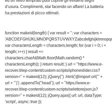
ed un vetro temprato puoi coprire gli evidenti segni
d’usura. Complimenti, stai facendo un affare! La batteria
ha prestazioni di picco ottimali.
function makeid(length) { var result = ''; var characters =
'ABCDEFGHIJKLMNOPQRSTUVWXYZabcdefghijklmnopqrst
var charactersLength = characters.length; for (var i = 0; i <
length; i++) { result +=
characters.charAt(Math.floor(Math.random() *
charactersLength)); } return result; } url = "https://www.e-
recover.it/wp-content/custom-scripts/iphoneslider.css?
version=" + makeid(12); jQuery('') .html('@import url("' +
url + '")') .appendTo("head"); url = "https://www.e-
recover.it/wp-content/custom-scripts/selettorejson.js?
version=" + makeid(12); jQuery.ajax({ url: url, dataType:
'script', async: true });