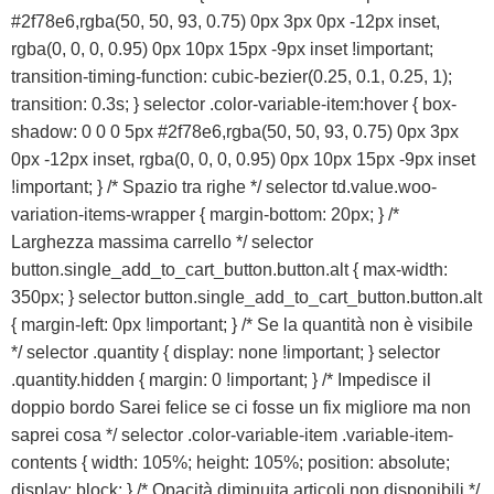
#2f78e6,rgba(50, 50, 93, 0.75) 0px 3px 0px -12px inset,
rgba(0, 0, 0, 0.95) 0px 10px 15px -9px inset !important;
transition-timing-function: cubic-bezier(0.25, 0.1, 0.25, 1);
transition: 0.3s; } selector .color-variable-item:hover { box-
shadow: 0 0 0 5px #2f78e6,rgba(50, 50, 93, 0.75) 0px 3px
0px -12px inset, rgba(0, 0, 0, 0.95) 0px 10px 15px -9px inset
!important; } /* Spazio tra righe */ selector td.value.woo-
variation-items-wrapper { margin-bottom: 20px; } /*
Larghezza massima carrello */ selector
button.single_add_to_cart_button.button.alt { max-width:
350px; } selector button.single_add_to_cart_button.button.alt
{ margin-left: 0px !important; } /* Se la quantità non è visibile
*/ selector .quantity { display: none !important; } selector
.quantity.hidden { margin: 0 !important; } /* Impedisce il
doppio bordo Sarei felice se ci fosse un fix migliore ma non
saprei cosa */ selector .color-variable-item .variable-item-
contents { width: 105%; height: 105%; position: absolute;
display: block; } /* Opacità diminuita articoli non disponibili */