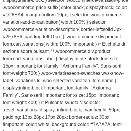
display:inline-block; } selector .woocommerce-variation-price
.woocommerce-price-suffix{ color:black; display:block; color:
#1C6EA4; margin-bottom:10px; } selector .woocommerce-
variation-add-to-cart button{ width:100% } selector
.woocommerce-variation-description{ border-left:solid 3px
#2F78E6; padding-left:10px; } .woocommerce div.product
form.cart .variations{ width: 100% !important; } /* Etichette di
sezione sopra pulsanti */ .woocommerce div.product
form.cart .variations label { display:inline-block; font-size:
15px !important; font-family: "Axiforma Family", Sans-serif;
font-weight: 700; } .woo-variatireseon-swatches.wvs-show-
label .variations td .woo-selected-variation-item-name {
display:inline-block !important; font-family: "Axiforma
Family", Sans-serif !important; font-size: 15px !important;
font-weight: 400; } /* Pulsante svuota */ selector
.reset_variations{ display: inline-block; max-height: 50px;
padding: 13px 28px 17px 28px; border-radius: 30px
!important; color: white; background-color: #7A7A7A; font-