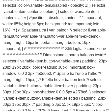
selector .color-variable-item.disabled { opacity: 1; } selector
.variable-item-contents:before { } selector .variable-item-
contents:after { /*position: absolute; content: " "!important;
width: 65%; height: 5px; background: red!important; left:
16%; */ } /* Spaziatura tra i vari baloon */ selector li.variable-
item.button-variable-item.button-variable-item-ex-demo {
margin-right: 16px !important; margin-bottom: 16px
!important; } /* ********************** ** Stili taglia e condizione
** *********************/ /* Dimensione e bordo baloons testo*/
selector li.variable-item.button-variable-item { padding: 23px
28px 19px 28px; border-radius: 30px !important; box-
shadow: 0 0 0 3px #e0e0e0; /* Spazio tra l'uno e l'altro */
margin-right: 15px; } /* Effetto hover baloon testo*/ selector
.variable-item.button-variable-item:hover { padding: 23px
30px 19px 30px; box-shadow: 0 0 0 5px #2f78e6; } selector
.variable-item.button-variable-item.selected { padding: 23px
30px 19px 30px; /* padding: 23px 55px 19px 55px; */ box-
shadow: 0 0 0 5px #2f78e6 !important; } /* Rimozione barre */