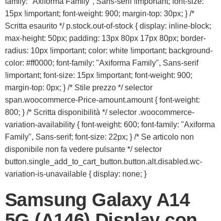
family: "Axiforma Family", Sans-serif !important; font-size:
15px !important; font-weight: 900; margin-top: 30px; } /*
Scritta esaurito */ p.stock.out-of-stock { display: inline-block;
max-height: 50px; padding: 13px 80px 17px 80px; border-
radius: 10px !important; color: white !important; background-
color: #ff0000; font-family: "Axiforma Family", Sans-serif
!important; font-size: 15px !important; font-weight: 900;
margin-top: 0px; } /* Stile prezzo */ selector
span.woocommerce-Price-amount.amount { font-weight:
800; } /* Scritta disponibilità */ selector .woocommerce-
variation-availability { font-weight: 600; font-family: "Axiforma
Family", Sans-serif; font-size: 22px; } /* Se articolo non
disponibile non fa vedere pulsante */ selector
button.single_add_to_cart_button.button.alt.disabled.wc-
variation-is-unavailable { display: none; }
Samsung Galaxy A14
5G (A146) Display con