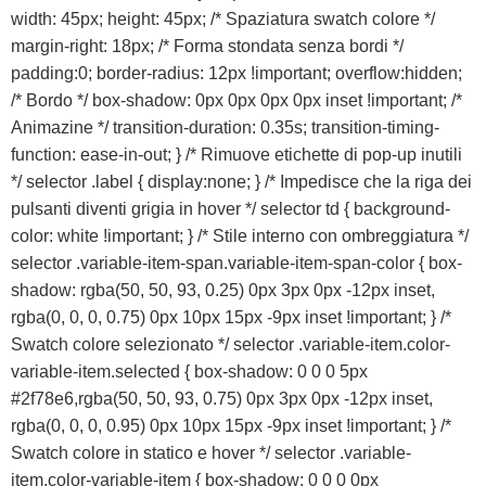
width: 45px; height: 45px; /* Spaziatura swatch colore */
margin-right: 18px; /* Forma stondata senza bordi */
padding:0; border-radius: 12px !important; overflow:hidden;
/* Bordo */ box-shadow: 0px 0px 0px 0px inset !important; /*
Animazine */ transition-duration: 0.35s; transition-timing-
function: ease-in-out; } /* Rimuove etichette di pop-up inutili
*/ selector .label { display:none; } /* Impedisce che la riga dei
pulsanti diventi grigia in hover */ selector td { background-
color: white !important; } /* Stile interno con ombreggiatura */
selector .variable-item-span.variable-item-span-color { box-
shadow: rgba(50, 50, 93, 0.25) 0px 3px 0px -12px inset,
rgba(0, 0, 0, 0.75) 0px 10px 15px -9px inset !important; } /*
Swatch colore selezionato */ selector .variable-item.color-
variable-item.selected { box-shadow: 0 0 0 5px
#2f78e6,rgba(50, 50, 93, 0.75) 0px 3px 0px -12px inset,
rgba(0, 0, 0, 0.95) 0px 10px 15px -9px inset !important; } /*
Swatch colore in statico e hover */ selector .variable-
item.color-variable-item { box-shadow: 0 0 0 0px