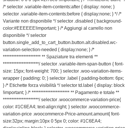
/* selector .variable-item-contents:after { display: none; }
selector .variable-item-contents:before { display:none; } */ /*
Variante non disponibile */ selector .disabled { background-
color:#EEEEEE!important; } /* Aggiungi al carrello non
disponibile */ selector
button.single_add_to_cart_button.button.alt.disabled.wc-
variation-selection-needed { display:none; } /*
********************** ** Spaziature tra elementi **
*********************/ selector .variable-item-span-button { font-
size: 15px; font-weight: 700; } selector .woo-variation-items-
wrapper { padding: 0; } selector .label { padding-bottom: 6px;
} /* Etichette forza visibilità */ selector td.label { display: block
!important; } /* ********************** ** Pagamento e totale **
*********************/ selector .woocommerce-variation-price{
color: #1C6EA4; text-align:right; } selector .woocommerce-
variation-price .woocommerce-Price-amount.amount{ font-
size:32px; margin:10px 0 5px 0; color: #1C6EA4;