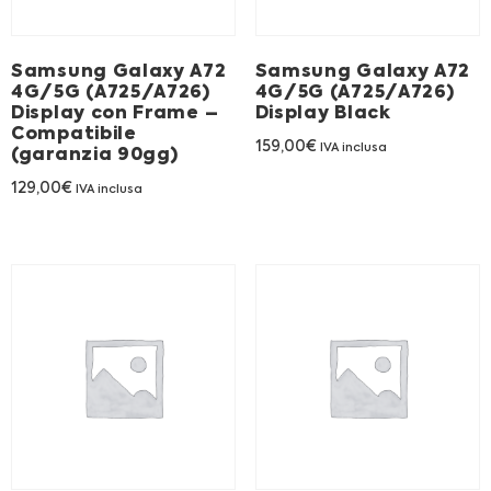
Franchising
Samsung Galaxy A72
Samsung Galaxy A72
FRANCHISING
4G/5G (A725/A726)
4G/5G (A725/A726)
Display con Frame –
Display Black
Compatibile
159,00
€
IVA inclusa
(garanzia 90gg)
Contatti
129,00
€
IVA inclusa
PADOVA
VICENZA