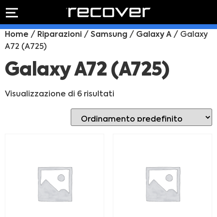
PREVENTIVO
RIPARAZIONE
Home
/
Riparazioni
/
Samsung
/
Galaxy A
/ Galaxy
IPHONE
Preventivo online
A72 (A725)
Preventivo
online
Riparazione
Galaxy A72 (A725)
PREVENTIVO RIPARAZIONE
schermo
Sostituzione
Visualizzazione di 6 risultati
batteria
Shop online
ACQUISTA IPHONE
Rivenditori B2B
RIVENDITORI B2B