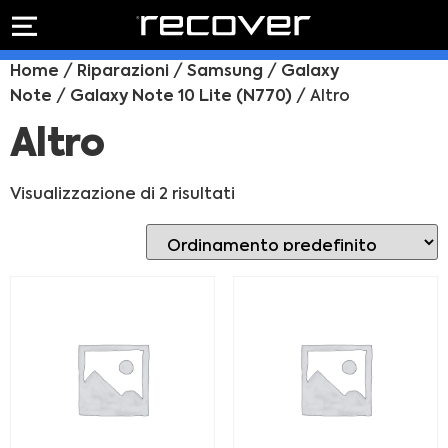
PREVENTIVO
RIPARAZIONE
Home
/
Riparazioni
/
Samsung
/
Galaxy
IPHONE
Preventivo online
Note
/
Galaxy Note 10 Lite (N770)
/ Altro
Preventivo
online
Riparazione
Altro
PREVENTIVO RIPARAZIONE
schermo
Sostituzione
Visualizzazione di 2 risultati
batteria
Shop online
ACQUISTA IPHONE
Rivenditori B2B
RIVENDITORI B2B