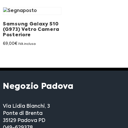
Franchising
FRANCHISING
Samsung Galaxy S10
(G973) Vetro Camera
Posteriore
Contatti
69,00
€
IVA inclusa
PADOVA
VICENZA
Negozio Padova
Via Lidia Bianchi, 3
Ponte di Brenta
35129 Padova PD
049-629378