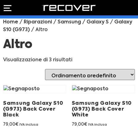
PREVENTIVO
RIPARAZIONE
Home
/
Riparazioni
/
Samsung
/
Galaxy S
/
Galaxy
IPHONE
Preventivo online
S10 (G973)
/ Altro
Preventivo
online
Riparazione
Altro
PREVENTIVO RIPARAZIONE
schermo
Sostituzione
Visualizzazione di 3 risultati
batteria
Shop online
ACQUISTA IPHONE
Samsung Galaxy S10
Samsung Galaxy S10
Rivenditori B2B
(G973) Back Cover
(G973) Back Cover
Black
White
RIVENDITORI B2B
79,00
€
79,00
€
IVA inclusa
IVA inclusa