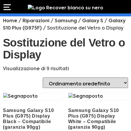
PREVENTIVO
RIPARAZIONE
Home
/
Riparazioni
/
Samsung
/
Galaxy S
/
Galaxy
IPHONE
Preventivo online
Preventivo
S10 Plus (G975F)
/ Sostituzione del Vetro o Display
online
Riparazione
Sostituzione del Vetro o
PREVENTIVO RIPARAZIONE
schermo
Display
Sostituzione
batteria
Shop online
Visualizzazione di 9 risultati
ACQUISTA IPHONE
Rivenditori B2B
Samsung Galaxy S10
Samsung Galaxy S10
RIVENDITORI B2B
Plus (G975) Display
Plus (G975) Display
Black – Compatibile
White – Compatibile
(garanzia 90gg)
(garanzia 90gg)