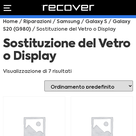
PREVENTIVO
RIPARAZIONE
Home
/
Riparazioni
/
Samsung
/
Galaxy S
/
Galaxy
IPHONE
Preventivo online
S20 (G980)
/ Sostituzione del Vetro o Display
Preventivo
online
Riparazione
Sostituzione del Vetro
PREVENTIVO RIPARAZIONE
schermo
o Display
Sostituzione
batteria
Shop online
Visualizzazione di 7 risultati
ACQUISTA IPHONE
Rivenditori B2B
RIVENDITORI B2B