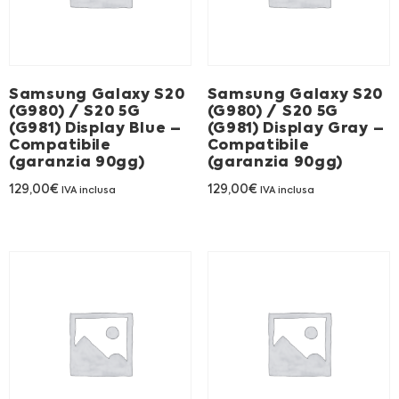
Franchising
FRANCHISING
Samsung Galaxy S20
Samsung Galaxy S20
(G980) / S20 5G
(G980) / S20 5G
(G981) Display Blue –
(G981) Display Gray –
Contatti
Compatibile
Compatibile
(garanzia 90gg)
(garanzia 90gg)
PADOVA
129,00
€
129,00
€
IVA inclusa
IVA inclusa
VICENZA