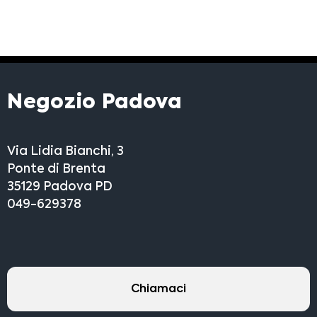
Franchising
FRANCHISING
Negozio Padova
Contatti
PADOVA
Via Lidia Bianchi, 3
Ponte di Brenta
VICENZA
35129 Padova PD
049-629378
Chiamaci