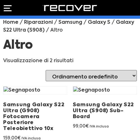
PREVENTIVO
RIPARAZIONE
Home
/
Riparazioni
/
Samsung
/
Galaxy S
/
Galaxy
IPHONE
Preventivo online
S22 Ultra (S908)
/ Altro
Preventivo
online
Riparazione
Altro
PREVENTIVO RIPARAZIONE
schermo
Sostituzione
Visualizzazione di 2 risultati
batteria
Shop online
ACQUISTA IPHONE
Samsung Galaxy S22
Samsung Galaxy S22
Rivenditori B2B
Ultra (G908)
Ultra (S908) Sub-
Fotocamera
Board
RIVENDITORI B2B
Posteriore
99,00
€
IVA inclusa
Teleobiettivo 10x
159,00
€
IVA inclusa