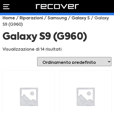
PREVENTIVO
RIPARAZIONE
Home
/
Riparazioni
/
Samsung
/
Galaxy S
/ Galaxy
IPHONE
Preventivo online
S9 (G960)
Preventivo
online
Riparazione
Galaxy S9 (G960)
PREVENTIVO RIPARAZIONE
schermo
Sostituzione
Visualizzazione di 14 risultati
batteria
Shop online
ACQUISTA IPHONE
Rivenditori B2B
RIVENDITORI B2B