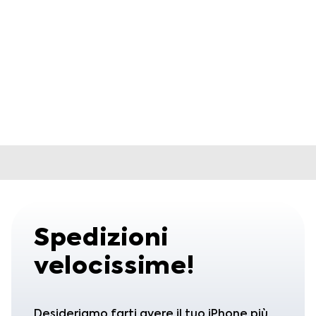
iPhone 16 Pro
iPhone 16 Pro
Max
929,00
€
–
1.255,38
€
IVA
inclusa
1.089,00
€
IVA inclusa
Spedizioni
velocissime!
Desideriamo farti avere il tuo iPhone più