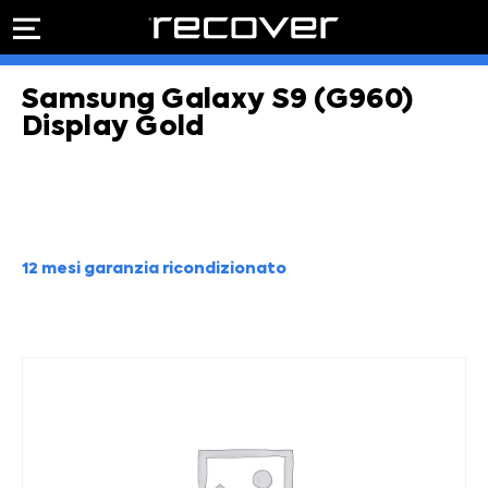
PREVENTIVO
RIPARAZIONE
Samsung Galaxy S9 (G960)
IPHONE
Preventivo online
Preventivo
Display Gold
online
Riparazione
PREVENTIVO RIPARAZIONE
schermo
Sostituzione
batteria
Shop online
12 mesi garanzia ricondizionato
ACQUISTA IPHONE
Rivenditori B2B
RIVENDITORI B2B