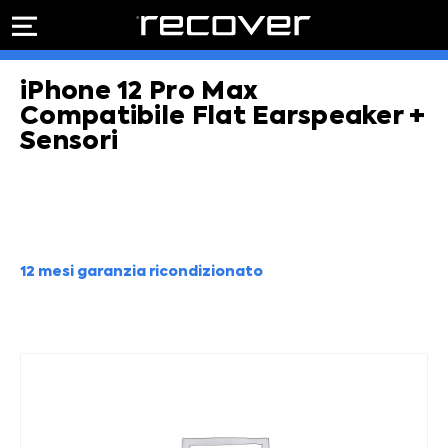
PREVENTIVO
RIPARAZIONE
iPhone 12 Pro Max
IPHONE
Preventivo online
Preventivo
Compatibile Flat Earspeaker +
online
Riparazione
Sensori
PREVENTIVO RIPARAZIONE
schermo
Sostituzione
batteria
Shop online
ACQUISTA IPHONE
12 mesi garanzia ricondizionato
Rivenditori B2B
RIVENDITORI B2B