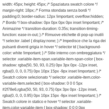
width: 45px; height: 45px; /* Spaziatura swatch colore */
margin-right: 18px; /* Forma stondata senza bordi */
padding:0; border-radius: 12px !important; overflow:hidden;
/* Bordo */ box-shadow: 0px 0px 0px 0px inset !important; /*
Animazine */ transition-duration: 0.35s; transition-timing-
function: ease-in-out; } /* Rimuove etichette di pop-up inutili
*/ selector .label { display:none; } /* Impedisce che la riga dei
pulsanti diventi grigia in hover */ selector td { background-
color: white !important; } /* Stile interno con ombreggiatura */
selector .variable-item-span.variable-item-span-color { box-
shadow: rgba(50, 50, 93, 0.25) 0px 3px 0px -12px inset,
rgba(0, 0, 0, 0.75) 0px 10px 15px -9px inset !important; } /*
Swatch colore selezionato */ selector .variable-item.color-
variable-item.selected { box-shadow: 0 0 0 5px
#2f78e6,rgba(50, 50, 93, 0.75) 0px 3px 0px -12px inset,
rgba(0, 0, 0, 0.95) 0px 10px 15px -9px inset !important; } /*
Swatch colore in statico e hover */ selector .variable-
item.color-variable-item { box-shadow: 0 0 0 0px