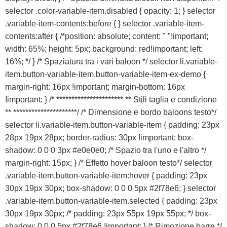
selector .color-variable-item.disabled { opacity: 1; } selector
.variable-item-contents:before { } selector .variable-item-
contents:after { /*position: absolute; content: " "!important;
width: 65%; height: 5px; background: red!important; left:
16%; */ } /* Spaziatura tra i vari baloon */ selector li.variable-
item.button-variable-item.button-variable-item-ex-demo {
margin-right: 16px !important; margin-bottom: 16px
!important; } /* ********************** ** Stili taglia e condizione
** *********************/ /* Dimensione e bordo baloons testo*/
selector li.variable-item.button-variable-item { padding: 23px
28px 19px 28px; border-radius: 30px !important; box-
shadow: 0 0 0 3px #e0e0e0; /* Spazio tra l'uno e l'altro */
margin-right: 15px; } /* Effetto hover baloon testo*/ selector
.variable-item.button-variable-item:hover { padding: 23px
30px 19px 30px; box-shadow: 0 0 0 5px #2f78e6; } selector
.variable-item.button-variable-item.selected { padding: 23px
30px 19px 30px; /* padding: 23px 55px 19px 55px; */ box-
shadow: 0 0 0 5px #2f78e6 !important; } /* Rimozione barre */