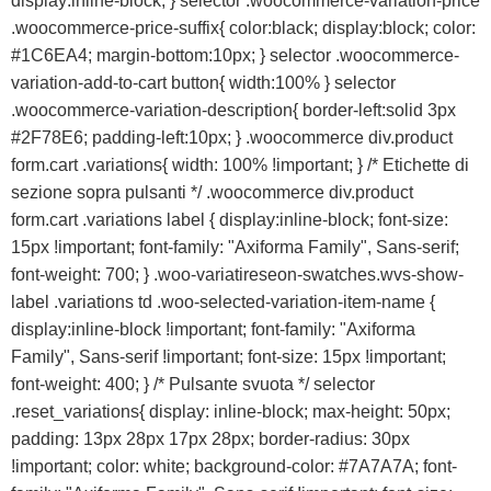
display:inline-block; } selector .woocommerce-variation-price
.woocommerce-price-suffix{ color:black; display:block; color:
#1C6EA4; margin-bottom:10px; } selector .woocommerce-
variation-add-to-cart button{ width:100% } selector
.woocommerce-variation-description{ border-left:solid 3px
#2F78E6; padding-left:10px; } .woocommerce div.product
form.cart .variations{ width: 100% !important; } /* Etichette di
sezione sopra pulsanti */ .woocommerce div.product
form.cart .variations label { display:inline-block; font-size:
15px !important; font-family: "Axiforma Family", Sans-serif;
font-weight: 700; } .woo-variatireseon-swatches.wvs-show-
label .variations td .woo-selected-variation-item-name {
display:inline-block !important; font-family: "Axiforma
Family", Sans-serif !important; font-size: 15px !important;
font-weight: 400; } /* Pulsante svuota */ selector
.reset_variations{ display: inline-block; max-height: 50px;
padding: 13px 28px 17px 28px; border-radius: 30px
!important; color: white; background-color: #7A7A7A; font-