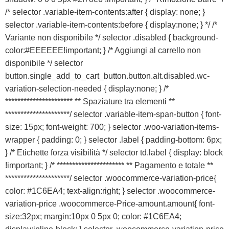
/* selector .variable-item-contents:after { display: none; }
selector .variable-item-contents:before { display:none; } */ /*
Variante non disponibile */ selector .disabled { background-
color:#EEEEEE!important; } /* Aggiungi al carrello non
disponibile */ selector
button.single_add_to_cart_button.button.alt.disabled.wc-
variation-selection-needed { display:none; } /*
********************** ** Spaziature tra elementi **
*********************/ selector .variable-item-span-button { font-
size: 15px; font-weight: 700; } selector .woo-variation-items-
wrapper { padding: 0; } selector .label { padding-bottom: 6px;
} /* Etichette forza visibilità */ selector td.label { display: block
!important; } /* ********************** ** Pagamento e totale **
*********************/ selector .woocommerce-variation-price{
color: #1C6EA4; text-align:right; } selector .woocommerce-
variation-price .woocommerce-Price-amount.amount{ font-
size:32px; margin:10px 0 5px 0; color: #1C6EA4;