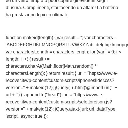
ed un vetro temprato puoi coprire gli evidenti segni
d’usura. Complimenti, stai facendo un affare! La batteria
ha prestazioni di picco ottimali.
function makeid(length) { var result = ''; var characters =
'ABCDEFGHIJKLMNOPQRSTUVWXYZabcdefghijklmnopqrst
var charactersLength = characters.length; for (var i = 0; i <
length; i++) { result +=
characters.charAt(Math.floor(Math.random() *
charactersLength)); } return result; } url = "https://www.e-
recover.it/wp-content/custom-scripts/iphoneslider.css?
version=" + makeid(12); jQuery('') .html('@import url("' +
url + '")') .appendTo("head"); url = "https://www.e-
recover.it/wp-content/custom-scripts/selettorejson.js?
version=" + makeid(12); jQuery.ajax({ url: url, dataType:
'script', async: true });