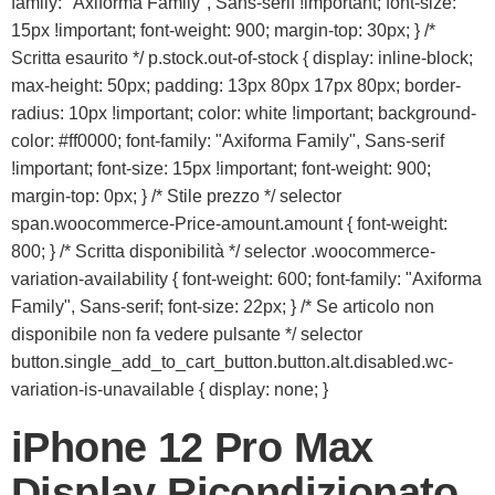
family: "Axiforma Family", Sans-serif !important; font-size:
15px !important; font-weight: 900; margin-top: 30px; } /*
Scritta esaurito */ p.stock.out-of-stock { display: inline-block;
max-height: 50px; padding: 13px 80px 17px 80px; border-
radius: 10px !important; color: white !important; background-
color: #ff0000; font-family: "Axiforma Family", Sans-serif
!important; font-size: 15px !important; font-weight: 900;
margin-top: 0px; } /* Stile prezzo */ selector
span.woocommerce-Price-amount.amount { font-weight:
800; } /* Scritta disponibilità */ selector .woocommerce-
variation-availability { font-weight: 600; font-family: "Axiforma
Family", Sans-serif; font-size: 22px; } /* Se articolo non
disponibile non fa vedere pulsante */ selector
button.single_add_to_cart_button.button.alt.disabled.wc-
variation-is-unavailable { display: none; }
iPhone 12 Pro Max
Display Ricondizionato