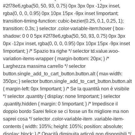
#2f78e6,rgba(50, 50, 93, 0.75) 0px 3px 0px -12px inset,
rgba(0, 0, 0, 0.95) 0px 10px 15px -9px inset !important;
transition-timing-function: cubic-bezier(0.25, 0.1, 0.25, 1);
transition: 0.3s; } selector .color-variable-item:hover { box-
shadow: 0 0 0 5px #2f78e6,rgba(50, 50, 93, 0.75) 0px 3px
0px -12px inset, rgba(0, 0, 0, 0.95) 0px 10px 15px -9px inset
!important; } /* Spazio tra righe */ selector td.value.woo-
variation-items-wrapper { margin-bottom: 20px; } /*
Larghezza massima carrello */ selector
button.single_add_to_cart_button.button.alt { max-width:
350px; } selector button.single_add_to_cart_button.button.alt
{ margin-left: 0px !important; } /* Se la quantità non è visibile
*/ selector .quantity { display: none !important; } selector
.quantity.hidden { margin: 0 !important; } /* Impedisce il
doppio bordo Sarei felice se ci fosse un fix migliore ma non
saprei cosa */ selector .color-variable-item .variable-item-
contents { width: 105%; height: 105%; position: absolute;
display: block; } /* Opacità diminuita articoli non disponibili */