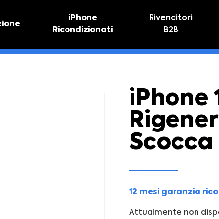
iPhone
Rivenditori
zione
Ricondizionati
B2B
TIVO
RIPARAZIONE IPHONE
vo online
Riparazione schermo
Sostituzione batteria
iPhone 
Rigene
Scocca
12 mesi garanzia ric
Attualmente non dispo