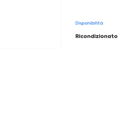
Disponibilità
Ricondizionato
leziona il tuo iPhone ricondizion