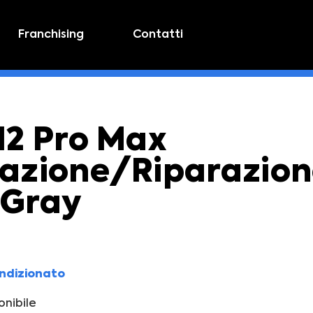
Franchising
Contatti
12 Pro Max
razione/Riparazio
 Gray
ondizionato
nibile