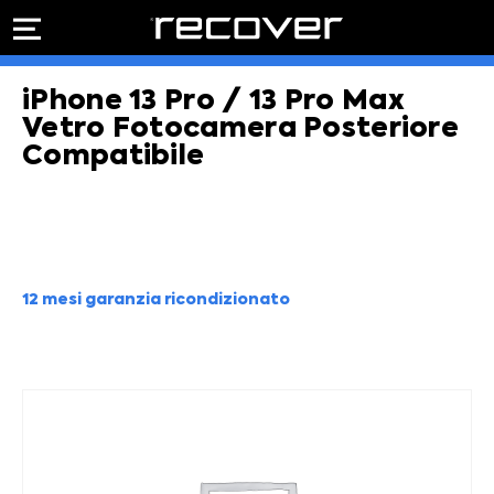
PREVENTIVO
RIPARAZIONE
iPhone 13 Pro / 13 Pro Max
IPHONE
Preventivo online
Preventivo
Vetro Fotocamera Posteriore
online
Riparazione
Compatibile
PREVENTIVO RIPARAZIONE
schermo
Sostituzione
batteria
Shop online
ACQUISTA IPHONE
12 mesi garanzia ricondizionato
Rivenditori B2B
RIVENDITORI B2B