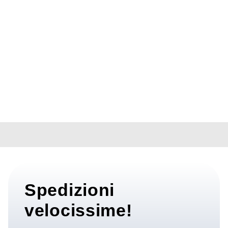
iPhone 16
Pro Max
1.089,00
€
IVA
inclusa
Spedizioni
velocissime!