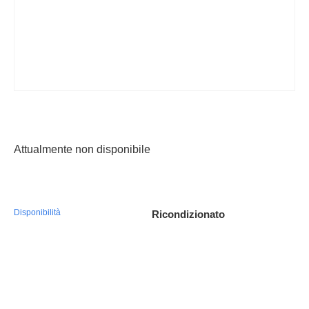
Franchising
FRANCHISING
Contatti
PADOVA
Attualmente non disponibile
VICENZA
Disponibilità
Ricondizionato
function makeid(length) { var result = ''; var characters =
'ABCDEFGHIJKLMNOPQRSTUVWXYZabcdefghijklmnopqr