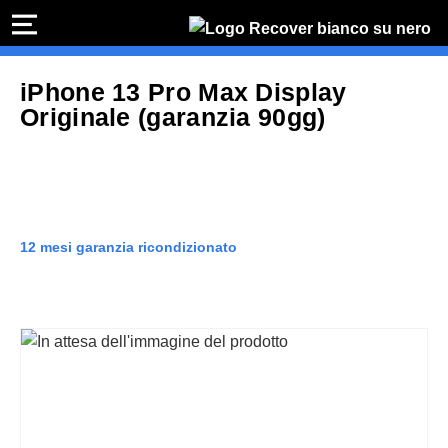
PREVENTIVO
RIP
iPhone 13 Pro Max Display
Preventivo online
Preventivo
Originale (garanzia 90gg)
online
Ri
PREVENTIVO RIPARAZIONE
Sos
Shop online
12 mesi garanzia ricondizionato
ACQUISTA IPHONE
Rivenditori B2B
RIVENDITORI B2B