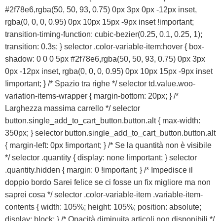
#2f78e6,rgba(50, 50, 93, 0.75) 0px 3px 0px -12px inset,
rgba(0, 0, 0, 0.95) 0px 10px 15px -9px inset !important;
transition-timing-function: cubic-bezier(0.25, 0.1, 0.25, 1);
transition: 0.3s; } selector .color-variable-item:hover { box-
shadow: 0 0 0 5px #2f78e6,rgba(50, 50, 93, 0.75) 0px 3px
0px -12px inset, rgba(0, 0, 0, 0.95) 0px 10px 15px -9px inset
!important; } /* Spazio tra righe */ selector td.value.woo-
variation-items-wrapper { margin-bottom: 20px; } /*
Larghezza massima carrello */ selector
button.single_add_to_cart_button.button.alt { max-width:
350px; } selector button.single_add_to_cart_button.button.alt
{ margin-left: 0px !important; } /* Se la quantità non è visibile
*/ selector .quantity { display: none !important; } selector
.quantity.hidden { margin: 0 !important; } /* Impedisce il
doppio bordo Sarei felice se ci fosse un fix migliore ma non
saprei cosa */ selector .color-variable-item .variable-item-
contents { width: 105%; height: 105%; position: absolute;
display: block; } /* Opacità diminuita articoli non disponibili */