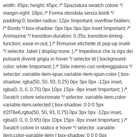
width: 45px; height: 45px; /* Spaziatura swatch colore */
margin-right: 18px; /* Forma stondata senza bordi */
padding:0; border-radius: 12px !important; overflow:hidden;
/* Bordo */ box-shadow: 0px 0px 0px 0px inset !important; /*
Animazine */ transition-duration: 0.35s; transition-timing-
function: ease-in-out; } /* Rimuove etichette di pop-up inutili
*/ selector .label { display:none; } /* Impedisce che la riga dei
pulsanti diventi grigia in hover */ selector td { background-
color: white !important; } /* Stile interno con ombreggiatura */
selector .variable-item-span.variable-item-span-color { box-
shadow: rgba(50, 50, 93, 0.25) 0px 3px 0px -12px inset,
rgba(0, 0, 0, 0.75) 0px 10px 15px -9px inset !important; } /*
Swatch colore selezionato */ selector .variable-item.color-
variable-item.selected { box-shadow: 0 0 0 5px
#2f78e6,rgba(50, 50, 93, 0.75) 0px 3px 0px -12px inset,
rgba(0, 0, 0, 0.95) 0px 10px 15px -9px inset !important; } /*
Swatch colore in statico e hover */ selector .variable-
item.color-variable-item { box-shadow: 0 0 0 0px