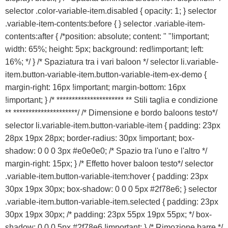
selector .color-variable-item.disabled { opacity: 1; } selector
.variable-item-contents:before { } selector .variable-item-
contents:after { /*position: absolute; content: " "!important;
width: 65%; height: 5px; background: red!important; left:
16%; */ } /* Spaziatura tra i vari baloon */ selector li.variable-
item.button-variable-item.button-variable-item-ex-demo {
margin-right: 16px !important; margin-bottom: 16px
!important; } /* ********************** ** Stili taglia e condizione
** *********************/ /* Dimensione e bordo baloons testo*/
selector li.variable-item.button-variable-item { padding: 23px
28px 19px 28px; border-radius: 30px !important; box-
shadow: 0 0 0 3px #e0e0e0; /* Spazio tra l'uno e l'altro */
margin-right: 15px; } /* Effetto hover baloon testo*/ selector
.variable-item.button-variable-item:hover { padding: 23px
30px 19px 30px; box-shadow: 0 0 0 5px #2f78e6; } selector
.variable-item.button-variable-item.selected { padding: 23px
30px 19px 30px; /* padding: 23px 55px 19px 55px; */ box-
shadow: 0 0 0 5px #2f78e6 !important; } /* Rimozione barre */