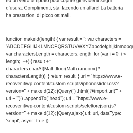
ed un vetro temprato puoi coprire gli evidenti segni
d’usura. Complimenti, stai facendo un affare! La batteria
ha prestazioni di picco ottimali.
function makeid(length) { var result = ''; var characters =
'ABCDEFGHIJKLMNOPQRSTUVWXYZabcdefghijklmnopqrst
var charactersLength = characters.length; for (var i = 0; i <
length; i++) { result +=
characters.charAt(Math.floor(Math.random() *
charactersLength)); } return result; } url = "https://www.e-
recover.it/wp-content/custom-scripts/iphoneslider.css?
version=" + makeid(12); jQuery('') .html('@import url("' +
url + '")') .appendTo("head"); url = "https://www.e-
recover.it/wp-content/custom-scripts/selettorejson.js?
version=" + makeid(12); jQuery.ajax({ url: url, dataType:
'script', async: true });