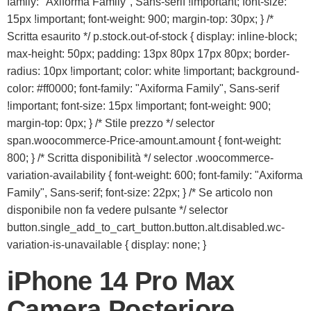
family: "Axiforma Family", Sans-serif !important; font-size:
15px !important; font-weight: 900; margin-top: 30px; } /*
Scritta esaurito */ p.stock.out-of-stock { display: inline-block;
max-height: 50px; padding: 13px 80px 17px 80px; border-
radius: 10px !important; color: white !important; background-
color: #ff0000; font-family: "Axiforma Family", Sans-serif
!important; font-size: 15px !important; font-weight: 900;
margin-top: 0px; } /* Stile prezzo */ selector
span.woocommerce-Price-amount.amount { font-weight:
800; } /* Scritta disponibilità */ selector .woocommerce-
variation-availability { font-weight: 600; font-family: "Axiforma
Family", Sans-serif; font-size: 22px; } /* Se articolo non
disponibile non fa vedere pulsante */ selector
button.single_add_to_cart_button.button.alt.disabled.wc-
variation-is-unavailable { display: none; }
iPhone 14 Pro Max
Camera Posteriore