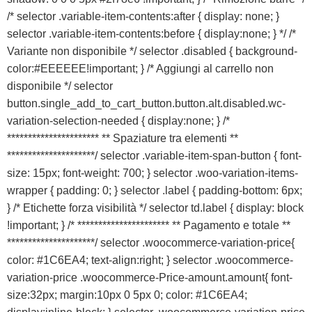
/* selector .variable-item-contents:after { display: none; }
selector .variable-item-contents:before { display:none; } */ /*
Variante non disponibile */ selector .disabled { background-
color:#EEEEEE!important; } /* Aggiungi al carrello non
disponibile */ selector
button.single_add_to_cart_button.button.alt.disabled.wc-
variation-selection-needed { display:none; } /*
********************** ** Spaziature tra elementi **
*********************/ selector .variable-item-span-button { font-
size: 15px; font-weight: 700; } selector .woo-variation-items-
wrapper { padding: 0; } selector .label { padding-bottom: 6px;
} /* Etichette forza visibilità */ selector td.label { display: block
!important; } /* ********************** ** Pagamento e totale **
*********************/ selector .woocommerce-variation-price{
color: #1C6EA4; text-align:right; } selector .woocommerce-
variation-price .woocommerce-Price-amount.amount{ font-
size:32px; margin:10px 0 5px 0; color: #1C6EA4;