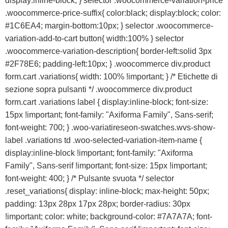
display:inline-block; } selector .woocommerce-variation-price
.woocommerce-price-suffix{ color:black; display:block; color:
#1C6EA4; margin-bottom:10px; } selector .woocommerce-
variation-add-to-cart button{ width:100% } selector
.woocommerce-variation-description{ border-left:solid 3px
#2F78E6; padding-left:10px; } .woocommerce div.product
form.cart .variations{ width: 100% !important; } /* Etichette di
sezione sopra pulsanti */ .woocommerce div.product
form.cart .variations label { display:inline-block; font-size:
15px !important; font-family: "Axiforma Family", Sans-serif;
font-weight: 700; } .woo-variatireseon-swatches.wvs-show-
label .variations td .woo-selected-variation-item-name {
display:inline-block !important; font-family: "Axiforma
Family", Sans-serif !important; font-size: 15px !important;
font-weight: 400; } /* Pulsante svuota */ selector
.reset_variations{ display: inline-block; max-height: 50px;
padding: 13px 28px 17px 28px; border-radius: 30px
!important; color: white; background-color: #7A7A7A; font-