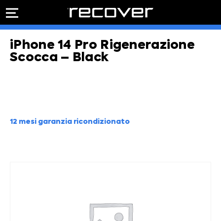
PREVENTIVO
RIPARAZIONE
iPhone 14 Pro Rigenerazione
IPHONE
Preventivo online
Preventivo
Scocca – Black
online
Riparazione
PREVENTIVO RIPARAZIONE
schermo
Sostituzione
batteria
Shop online
12 mesi garanzia ricondizionato
ACQUISTA IPHONE
Rivenditori B2B
RIVENDITORI B2B